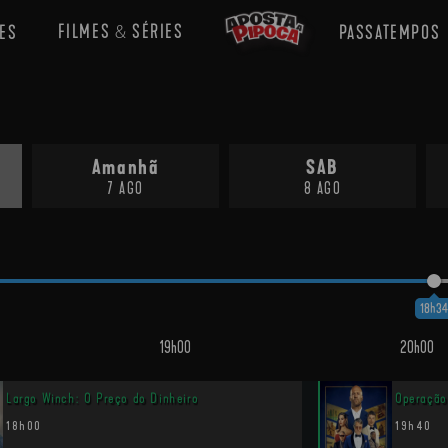
FILMES
SÉRIES
ES
PASSATEMPOS
&
Amanhã
SAB
7 AGO
8 AGO
18h34
19h00
20h00
Largo Winch: O Preço do Dinheiro
Operação
18h00
19h40