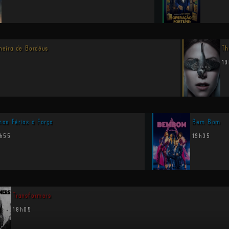
oneira de Bordéus
Th
1
as Férias à Força
Bem Bom
7h55
19h35
Transformers
18h05