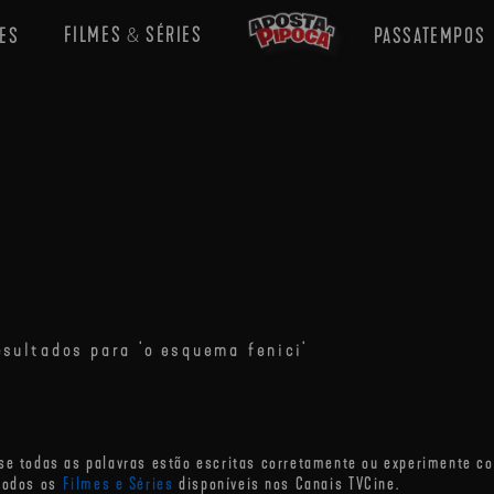
FILMES
SÉRIES
ES
PASSATEMPOS
&
sultados para 'o esquema fenici'
se todas as palavras estão escritas corretamente ou experimente co
todos os
Filmes e Séries
disponíveis nos Canais TVCine.