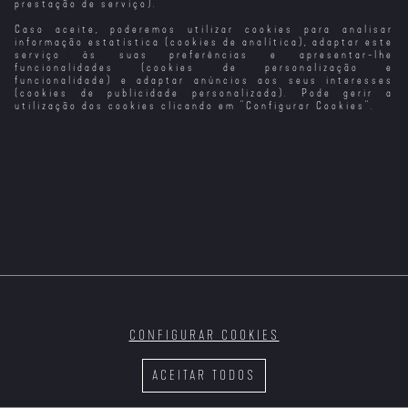
prestação de serviço).
Caso aceite, poderemos utilizar cookies para analisar
informação estatística (cookies de analítica), adaptar este
serviço às suas preferências e apresentar-lhe
funcionalidades (cookies de personalização e
funcionalidade) e adaptar anúncios aos seus interesses
(cookies de publicidade personalizada). Pode gerir a
utilização dos cookies clicando em "
Configurar Cookies
".
CONFIGURAR COOKIES
ACEITAR TODOS