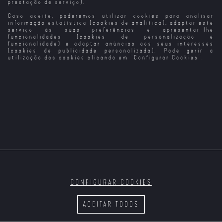
prestação de serviço).
Caso aceite, poderemos utilizar cookies para analisar
informação estatística (cookies de analítica), adaptar este
serviço às suas preferências e apresentar-lhe
funcionalidades (cookies de personalização e
funcionalidade) e adaptar anúncios aos seus interesses
(cookies de publicidade personalizada). Pode gerir a
utilização dos cookies clicando em "
Configurar Cookies
".
CONFIGURAR COOKIES
ACEITAR TODOS