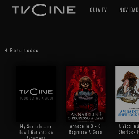
GUIA TV
NOVIDAD
4 Resultados
Annabelle 3 - O
A Vida Ín
My Sex Life... or
Regresso A Casa
Sherlock 
How I Got into an
Argument