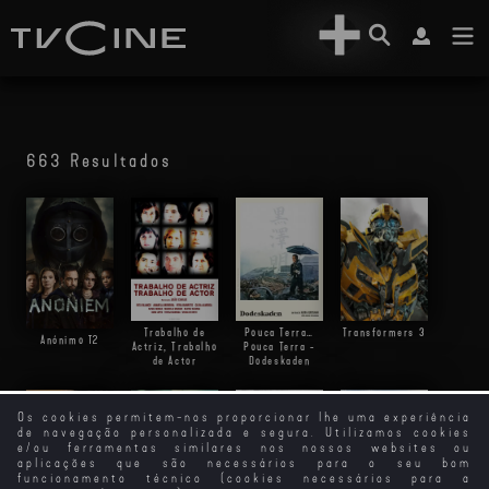
663 Resultados
Trabalho de
Pouca Terra…
Transformers 3
Anónimo
T2
Actriz, Trabalho
Pouca Terra -
de Actor
Dodeskaden
Os cookies permitem-nos proporcionar lhe uma experiência
de navegação personalizada e segura. Utilizamos cookies
e/ou ferramentas similares nos nossos websites ou
aplicações que são necessários para o seu bom
funcionamento técnico (cookies necessários para a