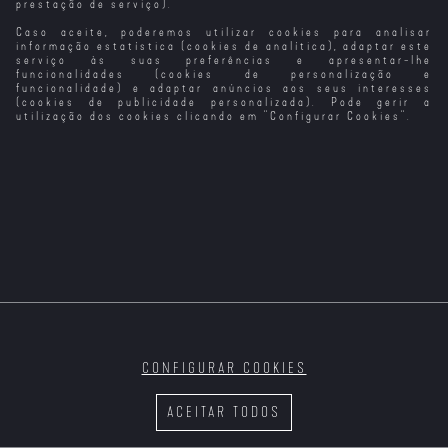
prestação de serviço).
Caso aceite, poderemos utilizar cookies para analisar
O Caso Thomas
Transformers:
Transformers -
Transformers: O
Crown (1999)
Era da Extinção
Retaliação
Último
informação estatística (cookies de analítica), adaptar este
Cavaleiro
serviço às suas preferências e apresentar-lhe
funcionalidades (cookies de personalização e
funcionalidade) e adaptar anúncios aos seus interesses
(cookies de publicidade personalizada). Pode gerir a
utilização dos cookies clicando em "
Configurar Cookies
".
Tai Chi Master
Terrifier
Thelma (2024)
Surpresa de
Natal - O
Milagre de Tina
CONFIGURAR COOKIES
A Terra Treme
Três Menos Eu
Tração
O Ancoradouro
do Tempo
ACEITAR TODOS