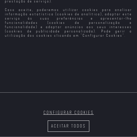
prestação de serviço).
Caso aceite, poderemos utilizar cookies para analisar
Dívida de
Splitsville –
Amor em Flor
Amor de
Sangue
Amor em Maus
Perdição (1943)
informação estatística (cookies de analítica), adaptar este
Lençóis
serviço às suas preferências e apresentar-lhe
funcionalidades (cookies de personalização e
funcionalidade) e adaptar anúncios aos seus interesses
(cookies de publicidade personalizada). Pode gerir a
utilização dos cookies clicando em "
Configurar Cookies
".
Hotel Amor
É o Amor
Um Filme em
Espiral em
Forma de Assim
Ressonância
A Vida, O
Amor... e as
Vacas
CONFIGURAR COOKIES
Em Ano de Safra
O Amor
O Amor Não Tira
Férias
ACEITAR TODOS