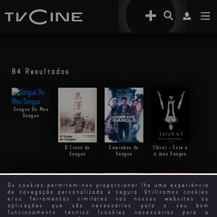
84 Resultados
Sangue Do Meu
Sangue
O Trono de
Caminhos de
Thirst - Este é
Sangue
Sangue
o meu Sangue
Os cookies permitem-nos proporcionar lhe uma experiência
de navegação personalizada e segura. Utilizamos cookies
e/ou ferramentas similares nos nossos websites ou
aplicações que são necessários para o seu bom
funcionamento técnico (cookies necessários para a